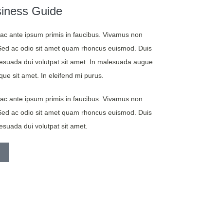
iness Guide
a tempus. Sed ac odio sit amet quam
Interdu
gue est, nec suscipit turpis
rhoncus 
c ante ipsum primis in faucibus. Vivamus non
sceleris
 Sed ac odio sit amet quam rhoncus euismod. Duis
esuada dui volutpat sit amet. In malesuada augue
- 
sque sit amet. In eleifend mi purus.
c ante ipsum primis in faucibus. Vivamus non
 Sed ac odio sit amet quam rhoncus euismod. Duis
esuada dui volutpat sit amet.