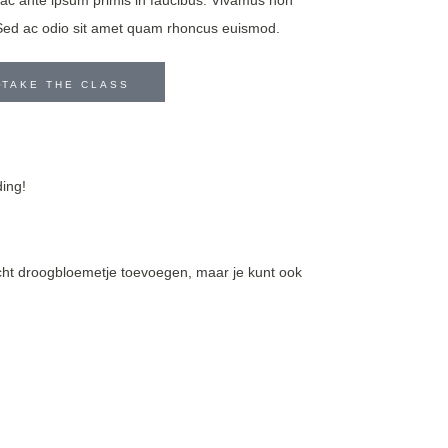
c ante ipsum primis in faucibus. Vivamus non
 Sed ac odio sit amet quam rhoncus euismod.
TAKE THE CLASS
ing!
echt droogbloemetje toevoegen, maar je kunt ook