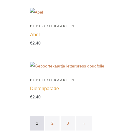
GEBOORTEKAARTEN
Abel
€
2.40
GEBOORTEKAARTEN
Dierenparade
€
2.40
1
2
3
→