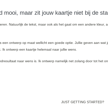
d mooi, maar zit jouw kaartje niet bij de st
seren. Natuurlijk de tekst, maar ook als het gaat om een andere kleur, 
een ontwerp op maat wellicht een goede optie. Jullie geven aan wat je mo
 Ik ontwerp een kaartje helemaal naar jullie wens.
dresultaat naar wens is. Ik ontwerp namelijk net zolang door tot het o
 my business and helped m
JUST GETTING STARTED?