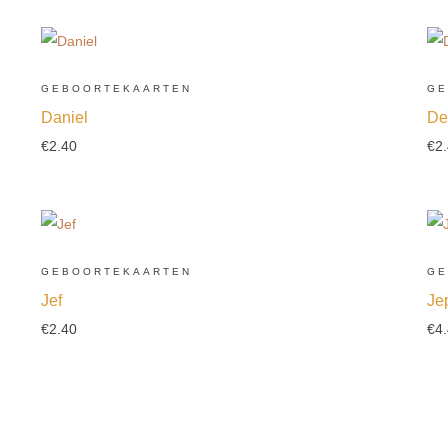
GEBOORTEKAARTEN
GE
Daniel
De
€
2.40
€
2
GEBOORTEKAARTEN
GE
Jef
Je
€
2.40
€
4