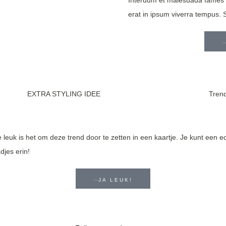
Interdum et malesuada fames a
erat in ipsum viverra tempus.
EXTRA STYLING IDEE
Trend
 leuk is het om deze trend door te zetten in een kaartje. Je kunt een 
jes erin!
JA LEUK!