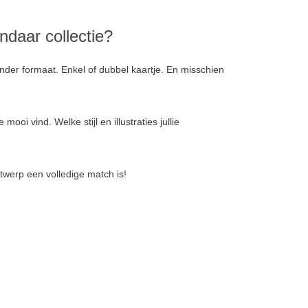
andaar collectie?
ander formaat. Enkel of dubbel kaartje. En misschien
oi vind. Welke stijl en illustraties jullie
ntwerp een volledige match is!
e book 4 new
hol
mon