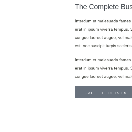
The Complete Bus
ipsum primis in faucibus. Vivamus non erat in ipsum viverr
augue, vel malesuada dui volutpat sit amet. In malesuada au
Interdum et malesuada fames a
rus.
erat in ipsum viverra tempus.
congue laoreet augue, vel mal
est, nec suscipit turpis sceleri
Interdum et malesuada fames a
erat in ipsum viverra tempus.
congue laoreet augue, vel mal
ALL THE DETAILS