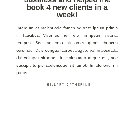
book 4 new clients in a
week!
Interdu
Interdum et malesuada fames ac ante ipsum primis
in fauc
in faucibus. Vivamus non erat in ipsum viverra
tempus
tempus. Sed ac odio sit amet quam rhoncus
euismod
euismod. Duis congue laoreet augue, vel malesuada
dui volu
dui volutpat sit amet. In malesuada augue est, nec
suscipit
suscipit turpis scelerisque sit amet. In eleifend mi
purus.
purus.
- HILLARY CATHERINE