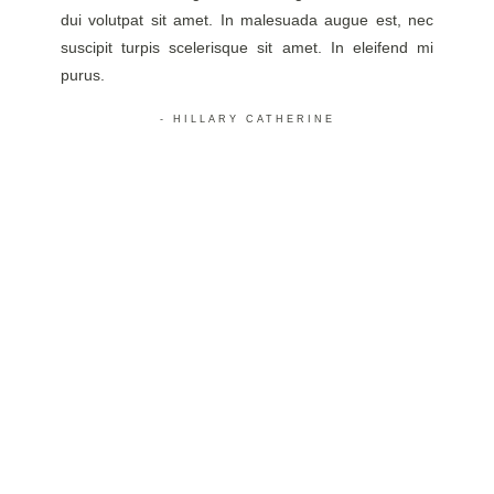
suscipit
dui volutpat sit amet. In malesuada augue est, nec
purus.
suscipit turpis scelerisque sit amet. In eleifend mi
purus.
- HILLARY CATHERINE