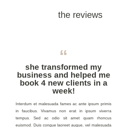
the reviews
“
she transformed my
hol
business and helped me
do
book 4 new clients in a
week!
Interdu
in fauc
Interdum et malesuada fames ac ante ipsum primis
tempus
in faucibus. Vivamus non erat in ipsum viverra
euismod
tempus. Sed ac odio sit amet quam rhoncus
dui volu
euismod. Duis congue laoreet augue, vel malesuada