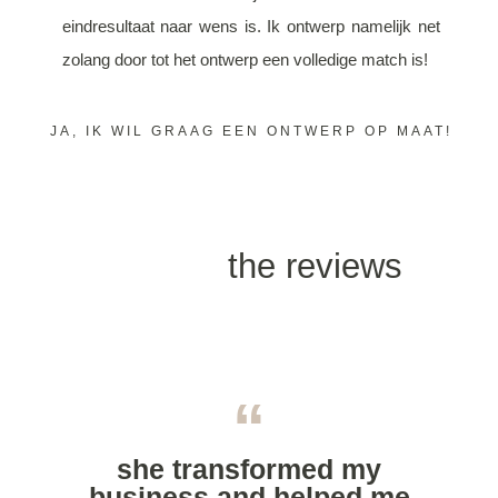
eindresultaat naar wens is. Ik ontwerp namelijk net
zolang door tot het ontwerp een volledige match is!
JA, IK WIL GRAAG EEN ONTWERP OP MAAT!
the reviews
“
she transformed my
ho
business and helped me
doub