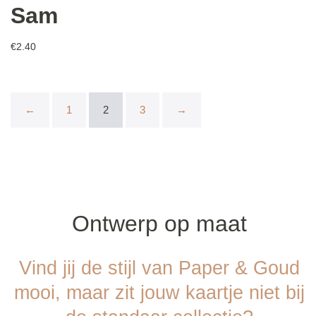
Sam
€
2.40
←
1
2
3
→
Ontwerp op maat
Vind jij de stijl van Paper & Goud
mooi, maar zit jouw kaartje niet bij